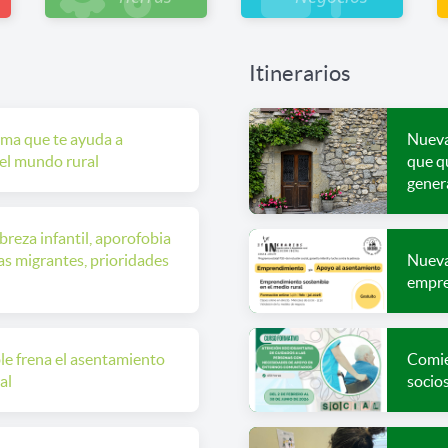
Itinerarios
rma que te ayuda a
Nueva
 el mundo rural
que qu
genera
reza infantil, aporofobia
as migrantes, prioridades
Nueva
empre
ble frena el asentamiento
Comie
al
socio