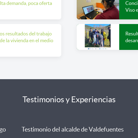
alta demanda, poca oferta
Concil
Viso 
s resultados del trabajo
Result
de la vivienda en el medio
desar
Testimonios y Experiencias
igo
Testimonio del alcalde de Valdefuentes