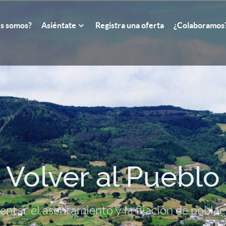
s somos?
Asiéntate
Registra una oferta
¿Colaboramos
Volver al Pueblo
ntar el asentamiento y la fijación de poblaci