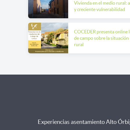
Vivienda en el medio rural: 
y creciente vulnerabilidad
COCEDER presenta online lo
de campo sobre la situación 
rural
Experiencias asentamiento Alto Órb