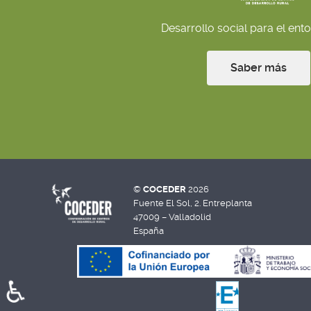
Desarrollo social para el ento
Saber más
©
COCEDER
2026
Fuente El Sol, 2. Entreplanta
47009 – Valladolid
España
♿