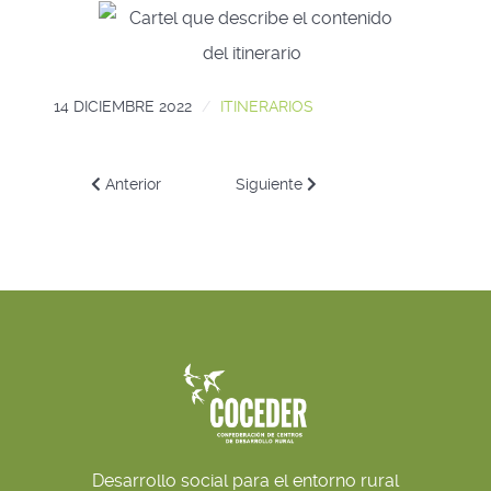
14 DICIEMBRE 2022
ITINERARIOS
Artículo anterior: Un nuevo itinerario comienza en enero
Artículo siguiente: COCEDER comien
Anterior
Siguiente
Desarrollo social para el entorno rural