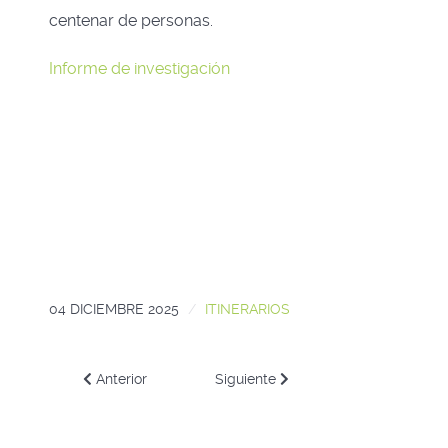
centenar de personas.
Informe de investigación
04 DICIEMBRE 2025
ITINERARIOS
Artículo anterior: Resultados positivos en los itinerari
Artículo siguiente: COCEDER impuls
Anterior
Siguiente