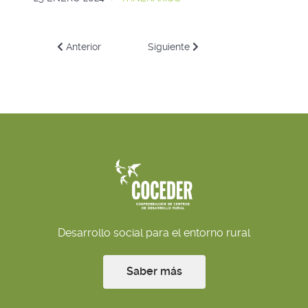
Artículo anterior: COCEDER firma un acuerdo con Fundaci
Artículo siguiente: COCEDER pone e
Anterior
Siguiente
Desarrollo social para el entorno rural
Saber más